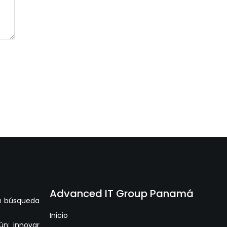
Advanced IT Group Panamá
la búsqueda
Inicio
n: innovar